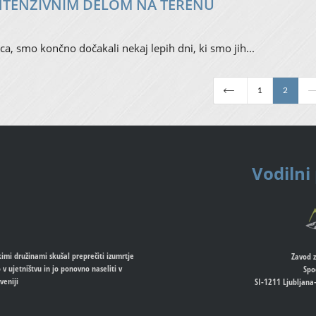
INTENZIVNIM DELOM NA TERENU
ca, smo končno dočakali nekaj lepih dni, ki smo jih...
1
2
Vodilni
kimi družinami skušal preprečiti izumrtje
Zavod z
v ujetništvu in jo ponovno naseliti v
Spo
veniji
SI-1211 Ljubljana