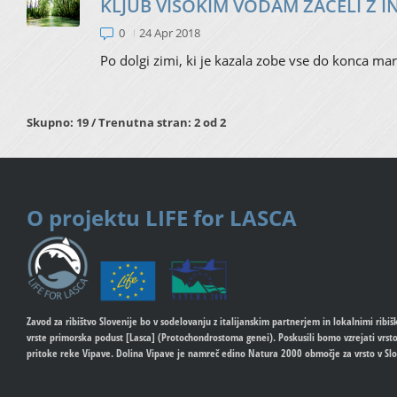
KLJUB VISOKIM VODAM ZAČELI Z 
0
24 Apr 2018
Po dolgi zimi, ki je kazala zobe vse do konca mar
Skupno: 19 / Trenutna stran: 2 od 2
O projektu
LIFE for LASCA
Zavod za ribištvo Slovenije bo v sodelovanju z italijanskim partnerjem in lokalnimi ribiš
vrste primorska podust [Lasca] (Protochondrostoma genei). Poskusili bomo vzrejati vrsto 
pritoke reke Vipave. Dolina Vipave je namreč edino Natura 2000 območje za vrsto v Slo