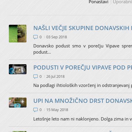
Ponastavi
Uporabn
NAŠLI VEČJE SKUPINE DONAVSKIH
0
03 Sep 2018
Donavsko podust smo v porečju Vipave spreml
podust...
PODUSTI V POREČJU VIPAVE POD P
0
26 Jul 2018
Na podlagi ihtioloških vzorčenj in odstranjevanj 
UPI NA MNOŽIČNO DRST DONAVSK
0
15 May 2018
Letošnje leto nam ni naklonjeno. Dolga zima in