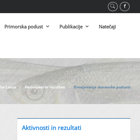
Primorska podust
Publikacije
Natečaji
 for Lasca
Aktivnosti in rezultati
Omejevanje donavske podusti
/
/
Aktivnosti in rezultati