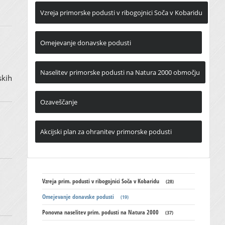
Vzreja primorske podusti v ribogojnici Soča v Kobaridu
Omejevanje donavske podusti
Naselitev primorske podusti na Natura 2000 območju
skih
Ozaveščanje
Akcijski plan za ohranitev primorske podusti
Vzreja prim. podusti v ribogojnici Soča v Kobaridu
(28)
Omejevanje donavske podusti
(19)
Ponovna naselitev prim. podusti na Natura 2000
(37)