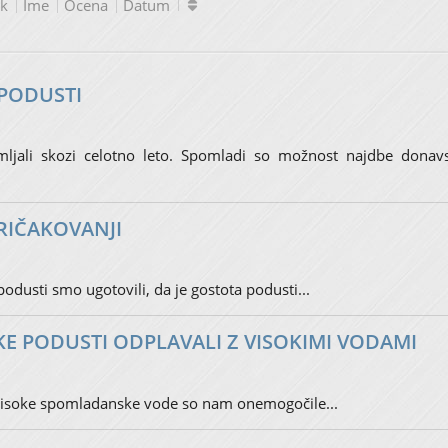
ik
Ime
Ocena
Datum
 PODUSTI
jali skozi celotno leto. Spomladi so možnost najdbe donav
RIČAKOVANJI
podusti smo ugotovili, da je gostota podusti...
E PODUSTI ODPLAVALI Z VISOKIMI VODAMI
 visoke spomladanske vode so nam onemogočile...