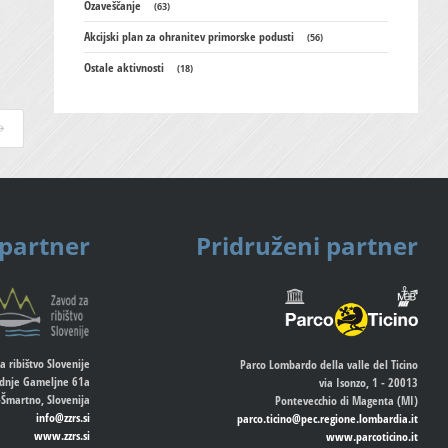
Ozaveščanje
(63)
Akcijski plan za ohranitev primorske podusti
(56)
Ostale aktivnosti
(18)
 partner
Pridruženi partner
a ribištvo Slovenije
Parco Lombardo della valle del Ticino
dnje Gameljne 61a
via Isonzo, 1 - 20013
-Šmartno, Slovenija
Pontevecchio di Magenta (MI)
info@zzrs.si
parco.ticino@pec.regione.lombardia.it
www.zzrs.si
www.parcoticino.it