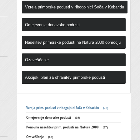
Vzreja primorske podusti v ribogojnici Soča v Kobaridu
Omejevanje donavske podusti
Naselitev primorske podusti na Natura 2000 območju
Ozaveščanje
Akcijski plan za ohranitev primorske podusti
Vzreja prim. podusti v ribogojnici Soča v Kobaridu
(28)
Omejevanje donavske podusti
(19)
Ponovna naselitev prim. podusti na Natura 2000
(37)
Ozaveščanje
(63)