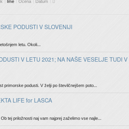
ik
Ime
Ocena
Datum
KE PODUSTI V SLOVENIJI
etošnjem letu. Okoli...
DUSTI V LETU 2021; NA NAŠE VESELJE TUDI V
t primorske podusti. V želji po številčnejšem poto...
TA LIFE for LASCA
b tej priložnosti naj vam najprej zaželimo vse najle...