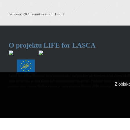
Skupno: 28 / Trenutna stran: 1 od 2
O projektu
LIFE for LASCA
Zavod za ribištvo Slovenije bo v sodelovanju z italijanskim partnerjem in lokalnimi ribiš
vrste primorska podust [Lasca] (Protochondrostoma genei). Poskusili bomo vzrejati vrsto 
Z obisk
pritoke reke Vipave. Dolina Vipave je namreč edino Natura 2000 območje za vrsto v Slo