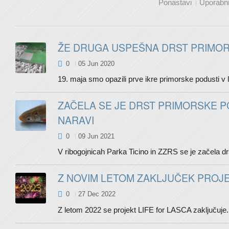
Ponastavi
Uporabn
ŽE DRUGA USPEŠNA DRST PRIMORS
0
05 Jun 2020
19. maja smo opazili prve ikre primorske podusti v l
ZAČELA SE JE DRST PRIMORSKE PO
NARAVI
0
09 Jun 2021
V ribogojnicah Parka Ticino in ZZRS se je začela drs
Z NOVIM LETOM ZAKLJUČEK PROJEK
0
27 Dec 2022
Z letom 2022 se projekt LIFE for LASCA zaključuje. O