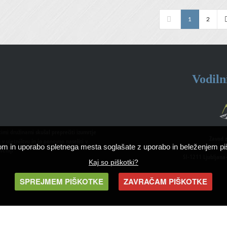
1
2
Vodiln
kimi družinami skušal preprečiti izumrtje
Zavod z
v ujetništvu in jo ponovno naseliti v
om in uporabo spletnega mesta soglašate z uporabo in beleženjem pi
Spo
veniji
SI-1211 Ljubljana
Kaj so piškotki?
SPREJMEM PIŠKOTKE
ZAVRAČAM PIŠKOTKE