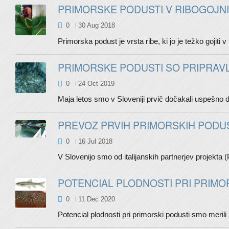
PRIMORSKE PODUSTI V RIBOGOJNIC
0
30 Aug 2018
Primorska podust je vrsta ribe, ki jo je težko gojiti
PRIMORSKE PODUSTI SO PRIPRAVL
0
24 Oct 2019
Maja letos smo v Sloveniji prvič dočakali uspešno dr
PREVOZ PRVIH PRIMORSKIH PODUSTI
0
16 Jul 2018
V Slovenijo smo od italijanskih partnerjev projekta (
POTENCIAL PLODNOSTI PRI PRIMO
0
11 Dec 2020
Potencial plodnosti pri primorski podusti smo merili 