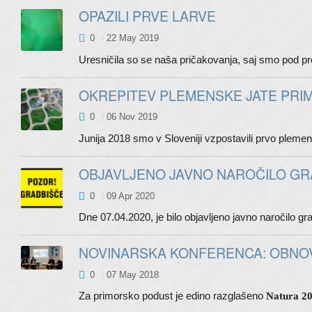
OPAZILI PRVE LARVE
0
22 May 2019
Uresničila so se naša pričakovanja, saj smo pod prod
OKREPITEV PLEMENSKE JATE PRIM
0
06 Nov 2019
Junija 2018 smo v Sloveniji vzpostavili prvo plemensk
OBJAVLJENO JAVNO NAROČILO GR
0
09 Apr 2020
Dne 07.04.2020, je bilo objavljeno javno naroč
NOVINARSKA KONFERENCA: OBNOVA
0
07 May 2018
Za primorsko podust je edino razglašeno
Natura 2