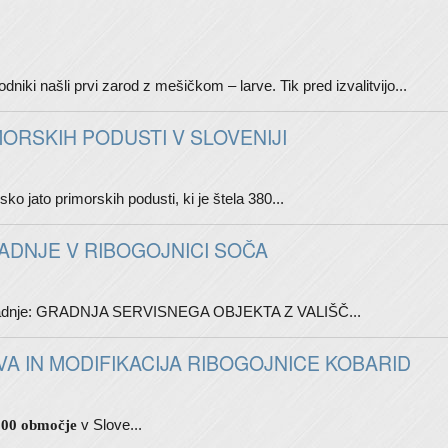
niki našli prvi zarod z mešičkom – larve. Tik pred izvalitvijo...
ORSKIH PODUSTI V SLOVENIJI
o jato primorskih podusti, ki je štela 380...
ADNJE V RIBOGOJNICI SOČA
ilo gradnje: GRADNJA SERVISNEGA OBJEKTA Z VALIŠČ...
 IN MODIFIKACIJA RIBOGOJNICE KOBARID
v Slove...
000 območje