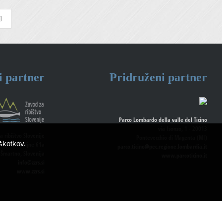
i partner
Pridruženi partner
Parco Lombardo della valle del Ticino
via Isonzo, 1 - 20013
a ribištvo Slovenije
Pontevecchio di Magenta (MI)
škotkov.
dnje Gameljne 61a
parco.ticino@pec.regione.lombardia.it
-Šmartno, Slovenija
www.parcoticino.it
info@zzrs.si
www.zzrs.si