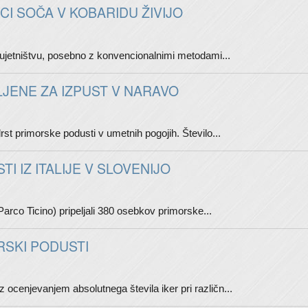
I SOČA V KOBARIDU ŽIVIJO
 v ujetništvu, posebno z konvencionalnimi metodami...
JENE ZA IZPUST V NARAVO
st primorske podusti v umetnih pogojih. Število...
 IZ ITALIJE V SLOVENIJO
Parco Ticino) pripeljali 380 osebkov primorske...
RSKI PODUSTI
z ocenjevanjem absolutnega števila iker pri različn...