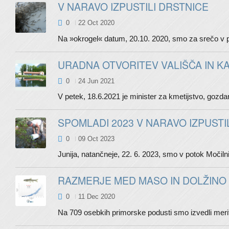
V NARAVO IZPUSTILI DRSTNICE
0
22 Oct 2020
Na »okrogel« datum, 20.10. 2020, smo za srečo v po
URADNA OTVORITEV VALIŠČA IN K
0
24 Jun 2021
V petek, 18.6.2021 je minister za kmetijstvo, gozdar
SPOMLADI 2023 V NARAVO IZPUSTI
0
09 Oct 2023
Junija, natančneje, 22. 6. 2023, smo v potok Močiln
RAZMERJE MED MASO IN DOLŽINO 
0
11 Dec 2020
Na 709 osebkih primorske podusti smo izvedli meritv