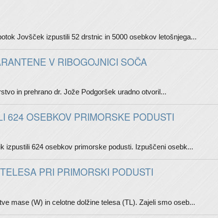
tok Jovšček izpustili 52 drstnic in 5000 osebkov letošnjega...
ARANTENE V RIBOGOJNICI SOČA
stvo in prehrano dr. Jože Podgoršek uradno otvoril...
LI 624 OSEBKOV PRIMORSKE PODUSTI
ik izpustili 624 osebkov primorske podusti. Izpuščeni osebk...
TELESA PRI PRIMORSKI PODUSTI
e mase (W) in celotne dolžine telesa (TL). Zajeli smo oseb...