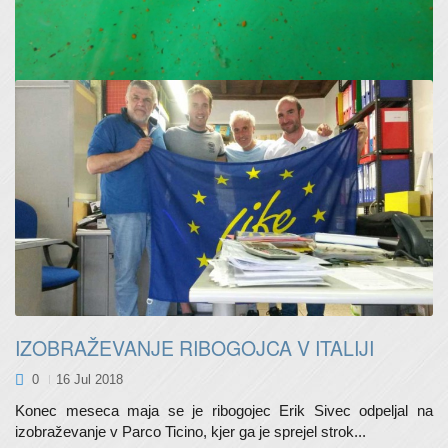
Uresničila so se naša pričakovanja, saj smo pod prodniki našli
prvi zarod z mešičkom – larve. Tik pred izvalitvijo...
IZOBRAŽEVANJE RIBOGOJCA V ITALIJI
0
16 Jul 2018
Konec meseca maja se je ribogojec Erik Sivec odpeljal na
izobraževanje v Parco Ticino, kjer ga je sprejel strok...