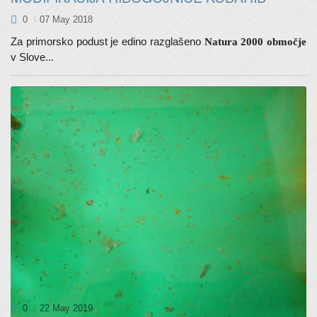
0
07 May 2018
Za primorsko podust je edino razglašeno
Natura 2000 območje
v Slove...
OPAZILI PRVE LARVE
0
22 May 2019