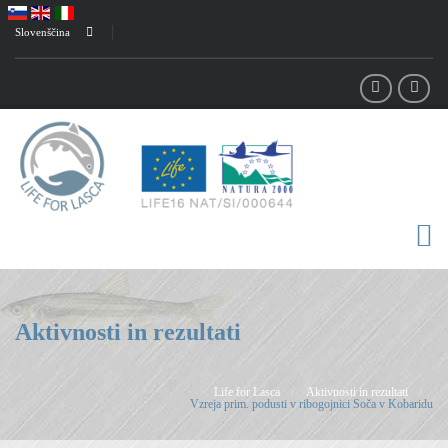
Slovenščina
Aktivnosti in rezultati
Life for Lasca
Aktivnosti in rezultati
/
/
Vzreja prim. podusti v ribogojnici Soča v Kobaridu