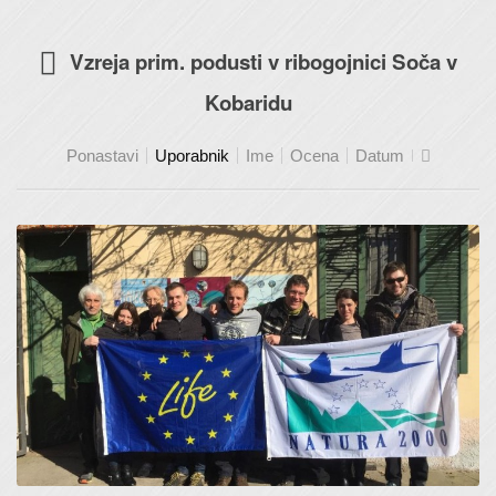
Vzreja prim. podusti v ribogojnici Soča v
Kobaridu
Ponastavi
Uporabnik
Ime
Ocena
Datum