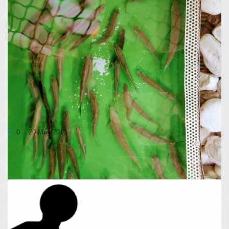
DOČAKALI PRVO USPEŠNO DRST
0
20 May 2019
V začetku maja smo že v prvem poskusu simulacije drstnih
pogojev s pospešenim vodnim tokom in...