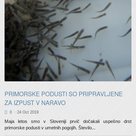
V NARAVO IZPUSTILI DRSTNICE
0
22 Oct 2020
Na »okrogel« datum, 20.10. 2020, smo za srečo v potok
Jovšček izpustili 52 drstnic in 5000 osebkov letošnjega...
PRIMORSKE PODUSTI SO PRIPRAVLJENE
ZA IZPUST V NARAVO
0
24 Oct 2019
Maja letos smo v Sloveniji prvič dočakali uspešno drst
primorske podusti v umetnih pogojih. Število...