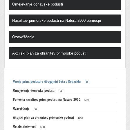
Omejevanje donavske podusti
Naselitev primorske podusti na Natura 2000 območju
Ozaveščanje
Akcijski plan za ohranitev primorske podusti
Vzreja prim. podusti v ribogojnici Soča v Kobaridu
(28)
Omejevanje donavske podusti
(19)
Ponovna naselitev prim. podusti na Natura 2000
(37)
Ozaveščanje
(63)
Akcijski plan za ohranitev primorske podusti
(56)
Ostale aktivnosti
(18)