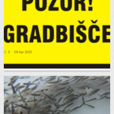
OBJAVLJENO JAVNO NAROČILO GRADNJE V
RIBOGOJNICI SOČA
0
09 Apr 2020
Dne 07.04.2020, je bilo objavljeno javno naročilo gradnje:
GRADNJA SERVISNEGA OBJEKTA Z VALIŠČ...