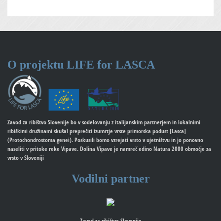
O projektu
LIFE for LASCA
Zavod za ribištvo Slovenije bo v sodelovanju z italijanskim partnerjem in lokalnimi
ribiškimi družinami skušal preprečiti izumrtje vrste primorska podust [Lasca]
(Protochondrostoma genei). Poskusili bomo vzrejati vrsto v ujetništvu in jo ponovno
naseliti v pritoke reke Vipave. Dolina Vipave je namreč edino Natura 2000 območje za
vrsto v Sloveniji
Vodilni partner
Zavod za ribištvo Slovenije