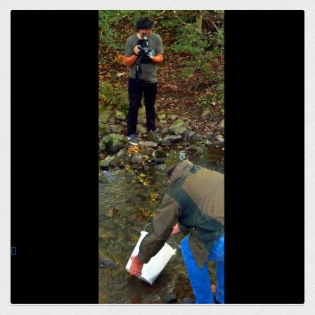
LETOS SMO V NARAVO IZPUSTILI 46.000
OSEBKOV PRIMORSKE PODUSTI
0
24 Oct 2019
Po odstranjevalnih akcijah donavske podusti, smo začeli s
prvimi vlaganji primorske podusti v prito...