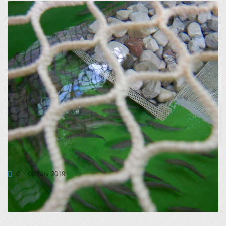
OKREPITEV PLEMENSKE JATE PRIMORSKIH
PODUSTI V SLOVENIJI
0
06 Nov 2019
Junija 2018 smo v Sloveniji vzpostavili prvo plemensko jato
primorskih podusti, ki je štela 380...