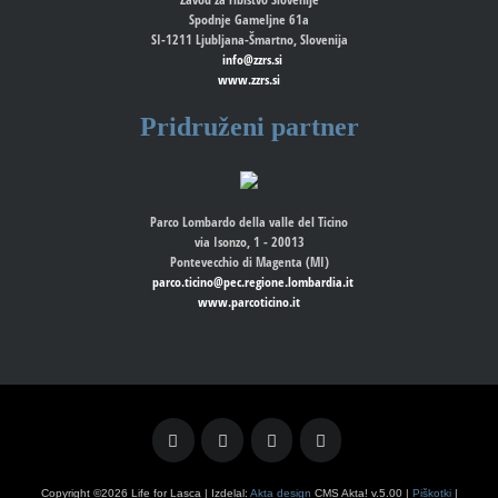
Spodnje Gameljne 61a
SI-1211 Ljubljana-Šmartno, Slovenija
info@zzrs.si
www.zzrs.si
Pridruženi partner
Parco Lombardo della valle del Ticino
via Isonzo, 1 - 20013
Pontevecchio di Magenta (MI)
parco.ticino@pec.regione.lombardia.it
www.parcoticino.it
Copyright ©2026 Life for Lasca | Izdelal:
Akta design
CMS Akta! v.5.00 |
Piškotki
|