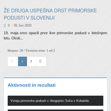
ŽE DRUGA USPEŠNA DRST PRIMORSKE
PODUSTI V SLOVENIJI
0
05 Jun 2020
19. maja smo opazili prve ikre primorske podusti v letošnjem
letu. Okoli...
Skupno: 28 / Trenutna stran: 1 od 2
1
2
Aktivnosti in rezultati
Vzreja primorske podusti v ribogojnici Soča v Kobaridu