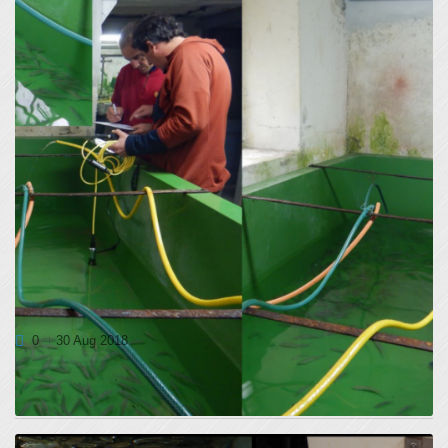
PRIMORSKE PODUSTI V RIBOGOJNICI SOČA
V KOBARIDU ŽIVIJO
0
30 Aug 2018
Primorska podust je vrsta ribe, ki jo je težko gojiti v ujetništvu,
posebno z konvencionalnimi metodami...