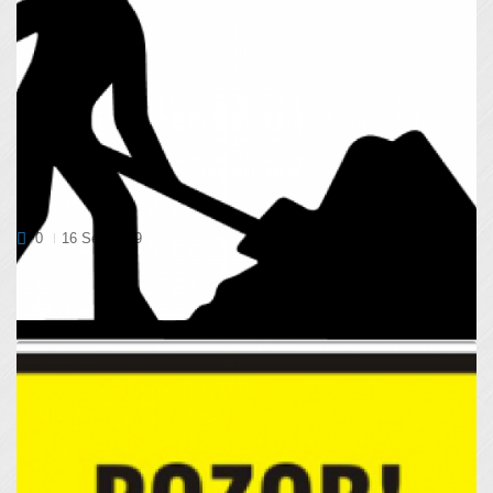
GRADBENO DOVOLJENJE ZA VALIŠČE
0
16 Sep 2019
Po dveh letih prizadevanj smo končno pridobili gradbeno
dovoljenje za modifikacijo ribogojnice Soča v Kobari...