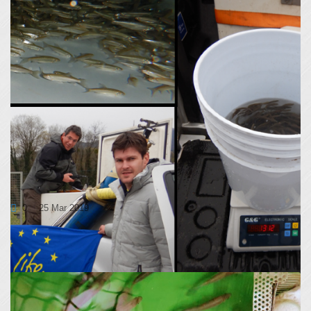
10.000 PRIMORSKIH PODUSTI V SLOVENIJI
0
25 Mar 2019
V mesecu marcu smo uspešno prepeljali 11.000 mladic
primorskih podusti iz Italije v Slovenijo. Trenutno se...