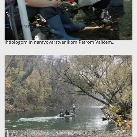
PODPORO LOKALNIH STROKOVNJAKOV IN
RIBIŠKE DRUŽINE AJDOVŠČINA
0
23 May 2025
Konec septembra 2024 smo ponosno sodelovali z lokalnim
ihtiologom in naravovarstvenikom Petrom Valičem...