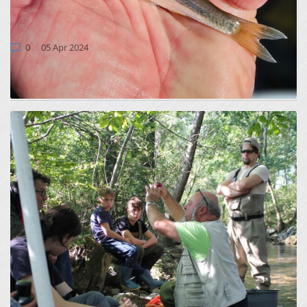
PRIMORSKA PODUST V NARAVI NAPREDUJE,
TUJERODNA PODUST REDKA
0
05 Apr 2024
V marcu 2024 smo v okviru Afterlife obdobja projekta v
potokih Jevšček in Močilnik izvedli monitoring uspeš...
MONITORING PRIMORSKE PODUSTI S