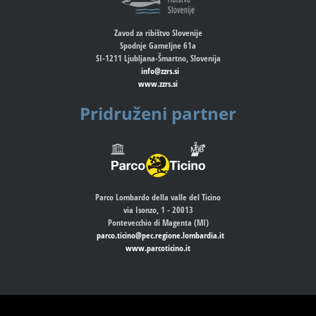
Zavod za ribištvo Slovenije
Spodnje Gameljne 61a
SI-1211 Ljubljana-Šmartno, Slovenija
info@zzrs.si
www.zzrs.si
Pridruženi partner
Parco Lombardo della valle del Ticino
via Isonzo, 1 - 20013
Pontevecchio di Magenta (MI)
parco.ticino@pec.regione.lombardia.it
www.parcoticino.it