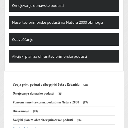
Omejevanje donavske podusti
Naselitev primorske podusti na Natura 2000 območju
Ozaveščanje
Akcijski plan za ohranitev primorske podusti
Vzreja prim. podusti v ribogojnici Soča v Kobaridu
(28)
Omejevanje donavske podusti
(19)
Ponovna naselitev prim. podusti na Natura 2000
(37)
Ozaveščanje
(63)
Akcijski plan za ohranitev primorske podusti
(56)