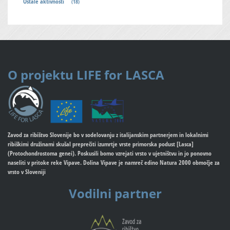
Ostale aktivnosti
(18)
O projektu
LIFE for LASCA
Zavod za ribištvo Slovenije bo v sodelovanju z italijanskim partnerjem in lokalnimi
ribiškimi družinami skušal preprečiti izumrtje vrste primorska podust [Lasca]
(Protochondrostoma genei). Poskusili bomo vzrejati vrsto v ujetništvu in jo ponovno
naseliti v pritoke reke Vipave. Dolina Vipave je namreč edino Natura 2000 območje za
vrsto v Sloveniji
Vodilni partner