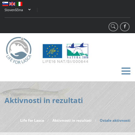
Slovenščina
Aktivnosti in rezultati
Life for Lasca
Aktivnosti in rezultati
Ostale aktivnosti
/
/