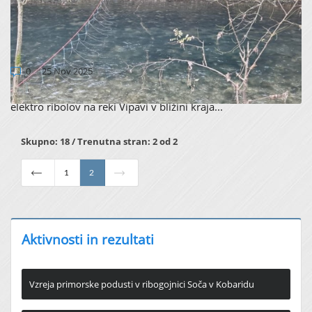
AFTERLIFE ODSTRANJEVANJE DONAVSKE
PODUSTI NA REKI VIPAVI (indikatorsko
mesto)
0
25 Nov 2025
Novembra 2025 smo s člani ribiške družine Renče izvedli
elektro ribolov na reki Vipavi v bližini kraja...
Skupno: 18 / Trenutna stran: 2 od 2
1
2
Aktivnosti in rezultati
Vzreja primorske podusti v ribogojnici Soča v Kobaridu